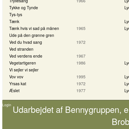
Tryllesang
1966
Ly
Tykke og Tynde
Ly
Tys-tys
Tænk
Ly
Tænk hvis vi sad på månen
1965
Ly
Ude på den grønne gren
Ved du hvad sang
1972
Ved stranden
Ved verdens ende
1967
Vegetartigeren
1986
Ly
Vi sejler vi sejler
Vov vov
1995
Ly
Yrsas kat
1972
Ly
Æslet
1977
Ly
Login
Udarbejdet af
Bennygruppen
, 
Brob