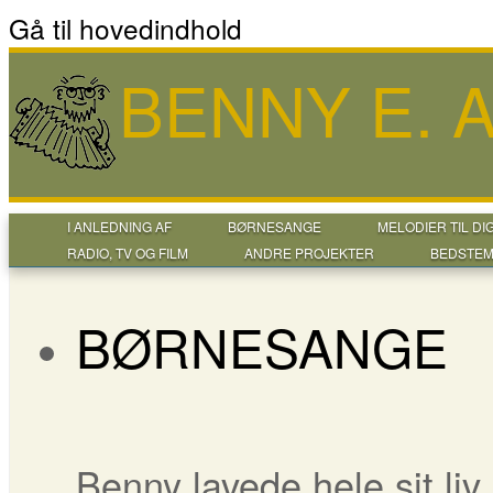
Gå til hovedindhold
BENNY E.
I ANLEDNING AF
BØRNESANGE
MELODIER TIL DI
RADIO, TV OG FILM
ANDRE PROJEKTER
BEDSTEM
BØRNESANGE
Benny lavede hele sit li