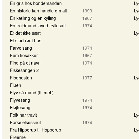
En gris hos bondemanden
Ly
En historie kan handle om alt
1993
Ly
En kælling og en kylling
1967
Ly
En troldmand laved tryllesaft
1974
Er det ikke sært
Ly
Et stort rødt hus
Farvelsang
1974
Fem kosakker
1967
Find på et navn
1974
Fiskesangen 2
Flodhesten
1977
Ly
Fluen
Flyv så mand (fl. mel.)
Flyvesang
1974
Fløjtesang
1974
Folk har travlt
Ly
Forkølelsessnot
1974
Fra Hipperup til Hopperup
Ly
Frøerne