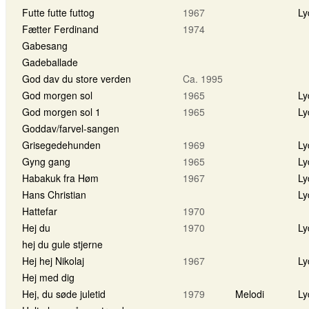
Futte futte futtog
1967
Ly
Fætter Ferdinand
1974
Gabesang
Gadeballade
God dav du store verden
Ca. 1995
God morgen sol
1965
Ly
God morgen sol 1
1965
Ly
Goddav/farvel-sangen
Grisegedehunden
1969
Ly
Gyng gang
1965
Ly
Habakuk fra Høm
1967
Ly
Hans Christian
Ly
Hattefar
1970
Hej du
1970
Ly
hej du gule stjerne
Hej hej Nikolaj
1967
Ly
Hej med dig
Hej, du søde juletid
1979
Melodi
Ly