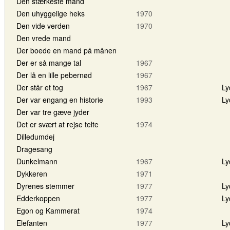
Den stærkeste mand
Den uhyggelige heks
1970
Den vide verden
1970
Den vrede mand
Der boede en mand på månen
Der er så mange tal
1967
Der lå en lille pebernød
1967
Der står et tog
1967
Ly
Der var engang en historie
1993
Ly
Der var tre gæve jyder
Det er svært at rejse telte
1974
Dilledumdej
Dragesang
Dunkelmann
1967
Ly
Dykkeren
1971
Dyrenes stemmer
1977
Ly
Edderkoppen
1977
Ly
Egon og Kammerat
1974
Elefanten
1977
Ly