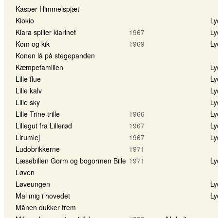
Kasper Himmelspjæt
Kiokio
Ly
Klara spiller klarinet
1967
Ly
Kom og kik
1969
Ly
Konen lå på stegepanden
Kæmpefamilien
Ly
Lille flue
Ly
Lille kalv
Ly
Lille sky
Ly
Lille Trine trille
1966
Ly
Lillegut fra Lillerød
1967
Ly
Lirumlej
1967
Ly
Ludobrikkerne
1971
Læsebillen Gorm og bogormen Bille
1971
Ly
Løven
Løveungen
Ly
Mal mig i hovedet
Ly
Månen dukker frem