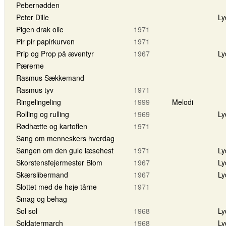
Pebernødden
Peter Dille
Ly
Pigen drak olie
1971
Pir pir papirkurven
1971
Prip og Prop på æventyr
1967
Ly
Pærerne
Rasmus Sækkemand
Rasmus tyv
1971
Ringelingeling
1999
Melodi
Rolling og rulling
1969
Ly
Rødhætte og kartoflen
1971
Sang om menneskers hverdag
Sangen om den gule læsehest
1971
Ly
Skorstensfejermester Blom
1967
Ly
Skærslibermand
1967
Ly
Slottet med de høje tårne
1971
Smag og behag
Sol sol
1968
Ly
Soldatermarch
1968
Ly