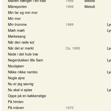
Månen hænger i en tråd
1999
Melodi
Måneporten
1999
Melodi
Min far og min mor
Min mor
Min tromme
1969
Ly
Mæh mæh
Ly
Mørkesang
Når den røde sol
Når det er mørkt
Ca. 1995
Ly
Nede i det hule træ
Negerdukken lille Sam
Ly
Nicolajsen
Nikke nikke nambo
Ly
Nogle øjne
Nu er jeg søvnig
Nu skal vi spise
Ly
Oppe på en køkkenstige
På himlen
På månen
1970