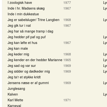
I zoologisk have
1977
Ly
Inde i hr. Madsens skæg
1967
Ly
Inde i min dukkestue
Jeg er sabelsluger/ Trine Langben
1968
Ly
Jeg gik tur i nat
1967
Jeg har så mange tramp i dag
Jeg hedder pif paf og puf
Ly
Jeg kan løfte et hus
1967
Ly
Jeg kan male
Jeg keder mig
1968
Ly
Jeg kender en der hedder Marianne
1965
Ly
Jeg sad og var sur
1969
Ly
Jeg sidder og dødkeder mig
1969
Ly
Jeg ta'r et stykke kridt
Jensens næse er af gummi
1969
Ly
Junglesang
Kalven
Ly
Karl Mette
1971
Karneval