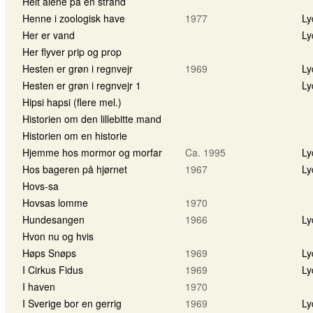
Helt alene på en strand
Henne i zoologisk have
1977
Ly
Her er vand
Ly
Her flyver prip og prop
Hesten er grøn i regnvejr
1969
Ly
Hesten er grøn i regnvejr 1
Ly
Hipsi hapsi (flere mel.)
Historien om den lillebitte mand
Historien om en historie
Hjemme hos mormor og morfar
Ca. 1995
Ly
Hos bageren på hjørnet
1967
Ly
Hovs-sa
Hovsas lomme
1970
Hundesangen
1966
Ly
Hvon nu og hvis
Høps Snøps
1969
Ly
I Cirkus Fidus
1969
Ly
I haven
1970
I Sverige bor en gerrig
1969
Ly