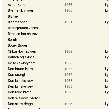
Av for katten
1966
Ly
Bilerne fik vinger
1965
Ly
Bjørnen
Blodmanden
1971
Ly
Blæksprutten Olsen
Blæsten har så travlt
Bø-øh
Bøger Bøger
Cirkusklovnepigen
1969
Ly
Damen og svinet
Ly
De to cowboydere
1970
Den brune bjørn
1977
Ly
Den energi
1965
Ly
Den lumske ræv
1963
Ly
Den lumske ræv 1
1963
Ly
Den røde kamel
1970
Ly
Den skaldede barber
Den store drage
1975
Ly