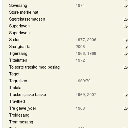
Sovesang
1974
Ly
Store mørke nat
Stærekassemadsen
Ly
Superløven
Ly
Superløven
Sælen
1977, 2006
Ly
Sær giraf-far
2006
Ly
Tigersang
1966, 1968
Ly
Tittelutten
1972
To sorte træsko med beslag
Ly
Toget
Togrejsen
1969/70
Tralala
Traske sjaske baske
1969, 2007
Ly
Travlhed
Tre gæve jyder
1968
Ly
Troldesang
Trommesang