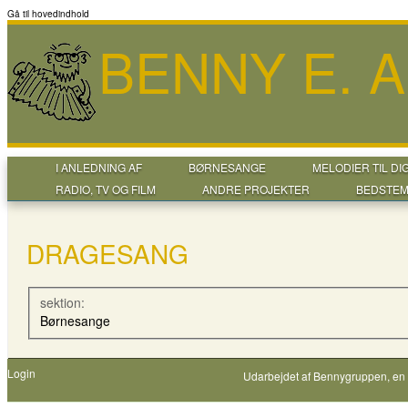
Gå til hovedindhold
BENNY E. 
I ANLEDNING AF
BØRNESANGE
MELODIER TIL DI
RADIO, TV OG FILM
ANDRE PROJEKTER
BEDSTEM
DRAGESANG
sektion:
Børnesange
Login
Udarbejdet af
Bennygruppen
, en