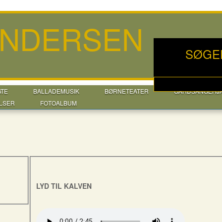
ANDERSEN
SØGE
GTE
BALLADEMUSIK
BØRNETEATER
GÅRDSANGERJ
LSER
FOTOALBUM
LYD TIL KALVEN