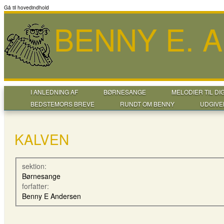
Gå til hovedindhold
BENNY E. 
I ANLEDNING AF
BØRNESANGE
MELODIER TIL DI
BEDSTEMORS BREVE
RUNDT OM BENNY
UDGIVE
KALVEN
sektion:
Børnesange
forfatter:
Benny E Andersen