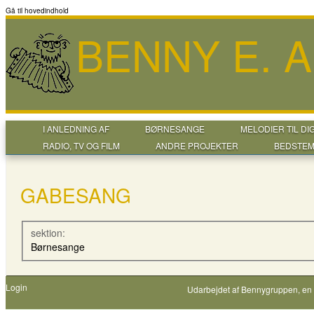
Gå til hovedindhold
BENNY E. 
I ANLEDNING AF
BØRNESANGE
MELODIER TIL DI
RADIO, TV OG FILM
ANDRE PROJEKTER
BEDSTEM
GABESANG
sektion:
Børnesange
Login
Udarbejdet af
Bennygruppen
, en