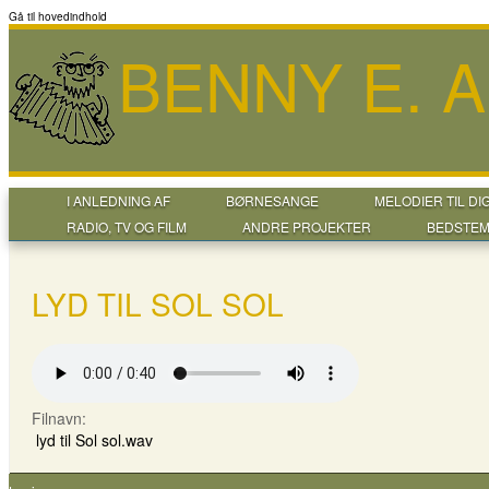
Gå til hovedindhold
BENNY E. 
I ANLEDNING AF
BØRNESANGE
MELODIER TIL DI
RADIO, TV OG FILM
ANDRE PROJEKTER
BEDSTEM
LYD TIL SOL SOL
Filnavn:
lyd til Sol sol.wav