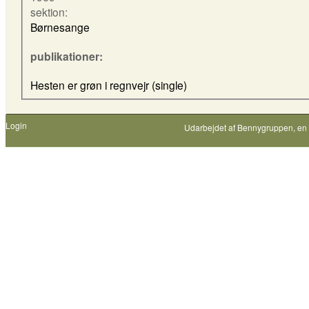
sektion:
Børnesange
publikationer:
Hesten er grøn i regnvejr (single)
Login
Udarbejdet af
Bennygruppen
, en