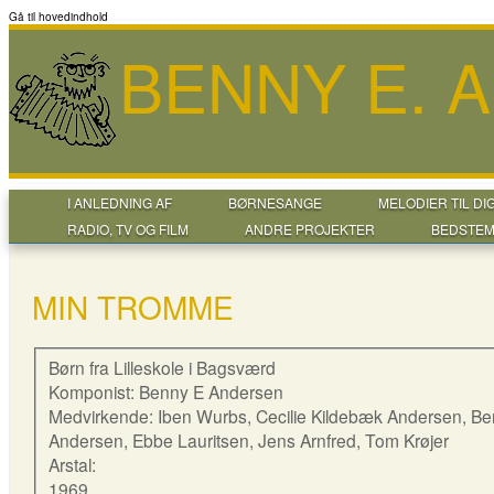
Gå til hovedindhold
BENNY E. 
I ANLEDNING AF
BØRNESANGE
MELODIER TIL DI
RADIO, TV OG FILM
ANDRE PROJEKTER
BEDSTEM
MIN TROMME
Børn fra Lilleskole i Bagsværd
Komponist: Benny E Andersen
Medvirkende: Iben Wurbs, Cecilie Kildebæk Andersen, B
Andersen, Ebbe Lauritsen, Jens Arnfred, Tom Krøjer
Arstal:
1969