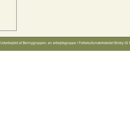
Udarbejdet af
Bennygruppen
, en arbejdsgruppe i
Folkekulturværkstedet Broby Gl 