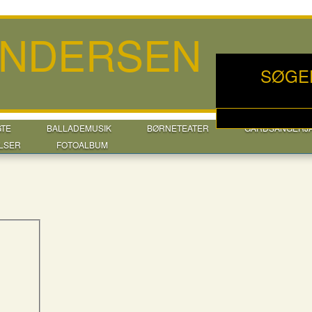
ANDERSEN
SØGE
GTE
BALLADEMUSIK
BØRNETEATER
GÅRDSANGERJ
LSER
FOTOALBUM