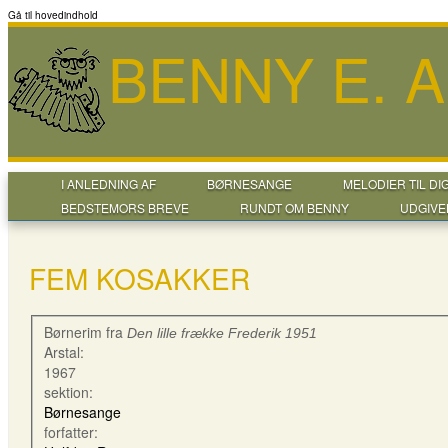
Gå til hovedindhold
BENNY E. 
I ANLEDNING AF
BØRNESANGE
MELODIER TIL DI
BEDSTEMORS BREVE
RUNDT OM BENNY
UDGIVE
FEM KOSAKKER
Børnerim fra
Den lille frække Frederik 1951
Arstal:
1967
sektion:
Børnesange
forfatter: