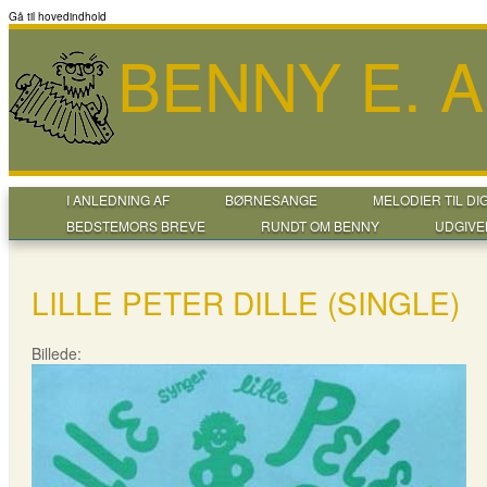
Gå til hovedindhold
BENNY E. 
I ANLEDNING AF
BØRNESANGE
MELODIER TIL DI
BEDSTEMORS BREVE
RUNDT OM BENNY
UDGIVE
LILLE PETER DILLE (SINGLE)
Billede: