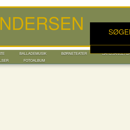
ANDERSEN
SØGE
GTE
BALLADEMUSIK
BØRNETEATER
GÅRDSANGERJ
LSER
FOTOALBUM