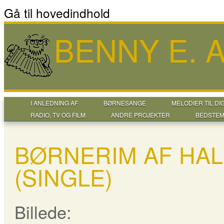
Gå til hovedindhold
BENNY E.
I ANLEDNING AF
BØRNESANGE
MELODIER TIL DI
RADIO, TV OG FILM
ANDRE PROJEKTER
BEDSTEM
BØRNERIM AF HA
(SINGLE)
Billede: