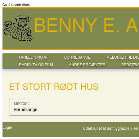
Gå til hovedindhold
BENNY E. 
I ANLEDNING AF
BØRNESANGE
MELODIER TIL DI
RADIO, TV OG FILM
ANDRE PROJEKTER
BEDSTEM
ET STORT RØDT HUS
sektion:
Børnesange
Login
Udarbejdet af
Bennygruppen
, en