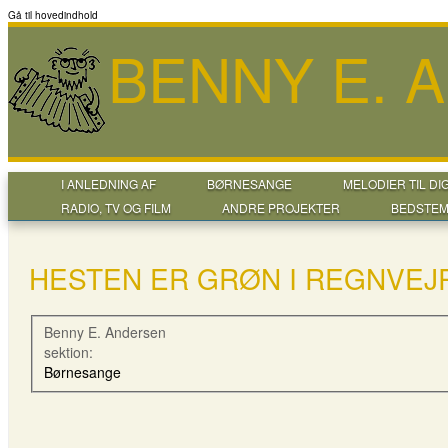
Gå til hovedindhold
BENNY E. 
I ANLEDNING AF
BØRNESANGE
MELODIER TIL DI
RADIO, TV OG FILM
ANDRE PROJEKTER
BEDSTEM
HESTEN ER GRØN I REGNVEJ
Benny E. Andersen
sektion:
Børnesange