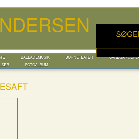
ANDERSEN
SØGE
GTE
BALLADEMUSIK
BØRNETEATER
GÅRDSANGERJ
LSER
FOTOALBUM
LESAFT