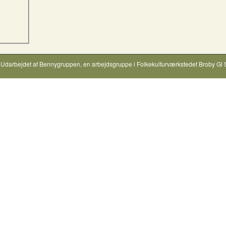
Udarbejdet af
Bennygruppen
, en arbejdsgruppe i
Folkekulturværkstedet Broby Gl 