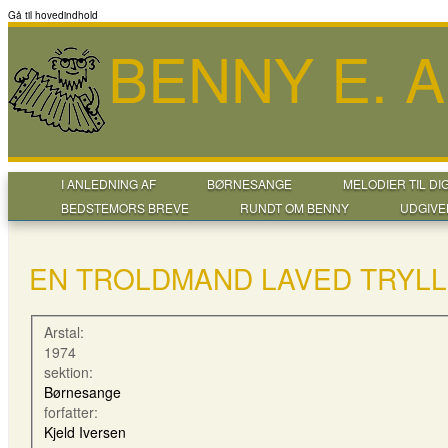
Gå til hovedindhold
BENNY E. 
I ANLEDNING AF
BØRNESANGE
MELODIER TIL DI
BEDSTEMORS BREVE
RUNDT OM BENNY
UDGIVE
EN TROLDMAND LAVED TRYL
Arstal:
1974
sektion:
Børnesange
forfatter:
Kjeld Iversen