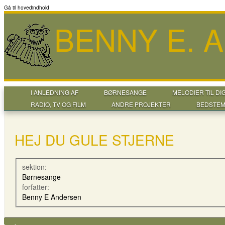
Gå til hovedindhold
BENNY E. 
I ANLEDNING AF
BØRNESANGE
MELODIER TIL DI
RADIO, TV OG FILM
ANDRE PROJEKTER
BEDSTEM
HEJ DU GULE STJERNE
sektion:
Børnesange
forfatter:
Benny E Andersen