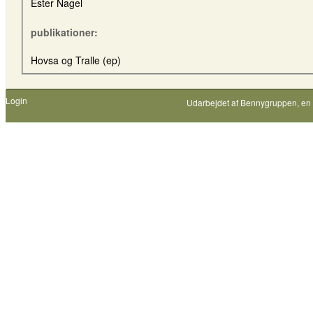
Ester Nagel
publikationer:
Hovsa og Tralle (ep)
Login
Udarbejdet af
Bennygruppen
, en