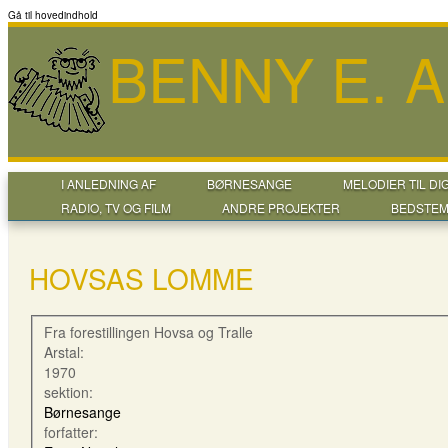
Gå til hovedindhold
BENNY E. 
I ANLEDNING AF
BØRNESANGE
MELODIER TIL DI
RADIO, TV OG FILM
ANDRE PROJEKTER
BEDSTEM
HOVSAS LOMME
Fra forestillingen Hovsa og Tralle
Arstal:
1970
sektion:
Børnesange
forfatter: