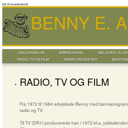
Gå til hovedindhold
BENNY E. 
I ANLEDNING AF
BØRNESANGE
MELODIER TIL DI
RADIO, TV OG FILM
ANDRE PROJEKTER
BEDSTEM
RADIO, TV OG FILM
Fra 1972 til 1984 arbejdede Benny med børneprogram
radio og TV.
Til TV (DR1) producerede han i 1972 bl.a. julekalende