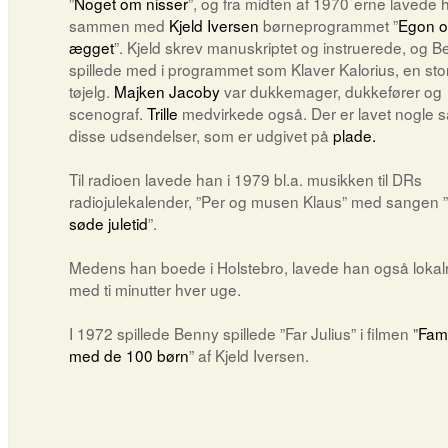
”
Noget om nisser
”, og fra midten af 1970´erne lavede 
sammen med
Kjeld Iversen
børneprogrammet ”
Egon 
ægget
”. Kjeld skrev manuskriptet og instruerede, og 
spillede med i programmet som Klaver Kalorius, en sto
tøjelg.
Majken Jacoby
var dukkemager, dukkefører og
scenograf.
Trille
medvirkede også. Der er lavet nogle sa
disse udsendelser, som er udgivet på
plade.
Til radioen lavede han i 1979 bl.a. musikken til DRs
radiojulekalender, ”Per og musen Klaus” med sangen ”
søde juletid
”.
Medens han boede i Holstebro, lavede han også lokal
med ti minutter hver uge.
I 1972 spillede Benny spillede ”Far Julius” i filmen "
Fami
med de 100 børn
” af Kjeld Iversen.