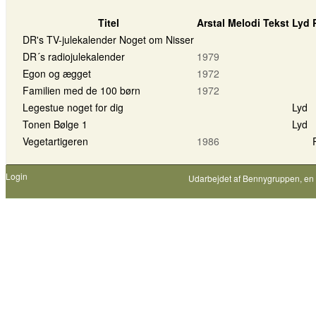
Titel
Arstal
Melodi
Tekst
Lyd
DR's TV-julekalender Noget om Nisser
DR´s radiojulekalender
1979
Egon og ægget
1972
Familien med de 100 børn
1972
Legestue noget for dig
Lyd
Tonen Bølge 1
Lyd
Vegetartigeren
1986
Login
Udarbejdet af
Bennygruppen
, en