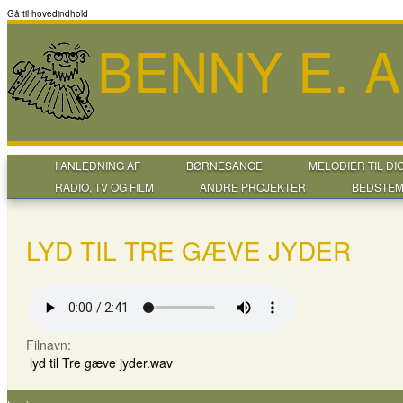
Gå til hovedindhold
BENNY E. 
I ANLEDNING AF
BØRNESANGE
MELODIER TIL DI
RADIO, TV OG FILM
ANDRE PROJEKTER
BEDSTEM
LYD TIL TRE GÆVE JYDER
Filnavn:
lyd til Tre gæve jyder.wav