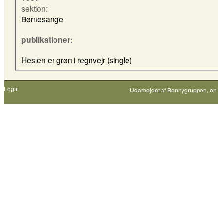
sektion:
Børnesange
publikationer:
Hesten er grøn i regnvejr (single)
Login
Udarbejdet af
Bennygruppen
, en