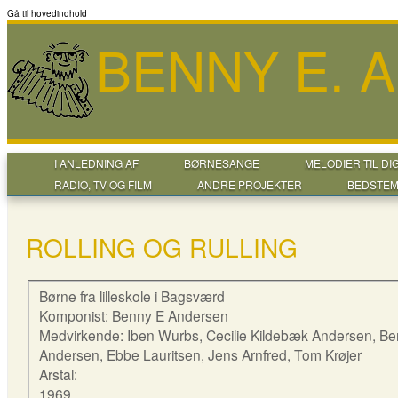
Gå til hovedindhold
BENNY E. 
I ANLEDNING AF
BØRNESANGE
MELODIER TIL DI
RADIO, TV OG FILM
ANDRE PROJEKTER
BEDSTEM
ROLLING OG RULLING
Børne fra lilleskole i Bagsværd
Komponist: Benny E Andersen
Medvirkende: Iben Wurbs, Cecilie Kildebæk Andersen, B
Andersen, Ebbe Lauritsen, Jens Arnfred, Tom Krøjer
Arstal:
1969