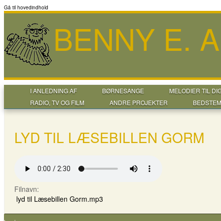
Gå til hovedindhold
BENNY E. 
I ANLEDNING AF
BØRNESANGE
MELODIER TIL DI
RADIO, TV OG FILM
ANDRE PROJEKTER
BEDSTEM
LYD TIL LÆSEBILLEN GORM
Filnavn:
lyd til Læsebillen Gorm.mp3