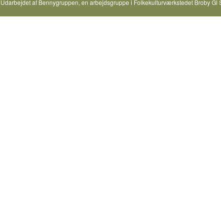
Udarbejdet af
Bennygruppen
, en arbejdsgruppe i
Folkekulturværkstedet Broby Gl 