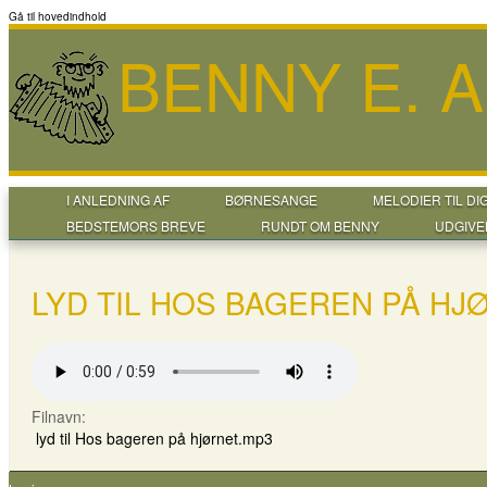
Gå til hovedindhold
BENNY E. 
I ANLEDNING AF
BØRNESANGE
MELODIER TIL DI
BEDSTEMORS BREVE
RUNDT OM BENNY
UDGIVE
LYD TIL HOS BAGEREN PÅ HJ
Filnavn:
lyd til Hos bageren på hjørnet.mp3