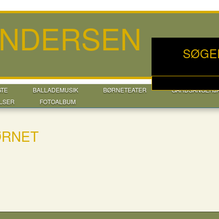
ANDERSEN
SØGE
GTE
BALLADEMUSIK
BØRNETEATER
GÅRDSANGERJ
LSER
FOTOALBUM
ØRNET