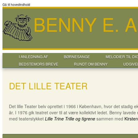
Gå til hovedindhold
BENNY E. 
I ANLEDNING AF
BØRNESANGE
MELODIER TIL DI
BEDSTEMORS BREVE
RUNDT OM BENNY
UDGIVE
DET LILLE TEATER
Det lille Teater belv oprettet i 1966 i København, hvor det stadig e
år. I 1976 gik teatret over til at være kollektivt ledet. Benny lavede 
med teaterstykket
Lille Trine Trille og tigrene
sammen med
Kirste