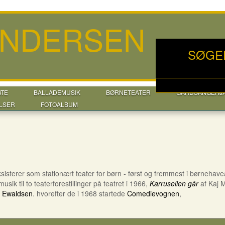
ANDERSEN
SØGE
GTE
BALLADEMUSIK
BØRNETEATER
GÅRDSANGERJ
LSER
FOTOALBUM
ksisterer som stationært teater for børn - først og fremmest i børnehave
musik til to teaterforestillinger på teatret i 1966,
Karrusellen går
af Kaj 
n Ewaldsen
. hvorefter de i 1968 startede
Comedievognen
,