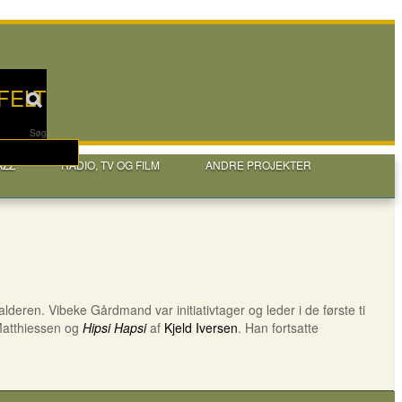
FELT
Søg
AZZ
RADIO, TV OG FILM
ANDRE PROJEKTER
alderen. Vibeke Gårdmand var initiativtager og leder i de første ti
Matthiessen og
Hipsi Hapsi
af
Kjeld Iversen
. Han fortsatte