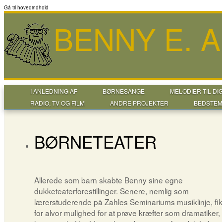
Gå til hovedindhold
BENNY E. 
I ANLEDNING AF
BØRNESANGE
MELODIER TIL DI
RADIO, TV OG FILM
ANDRE PROJEKTER
BEDSTEM
BØRNETEATER
Allerede som barn skabte Benny sine egne
dukketeaterforestillinger. Senere, nemlig som
lærerstuderende på Zahles Seminariums musiklinje, fi
for alvor mulighed for at prøve kræfter som dramatiker, 