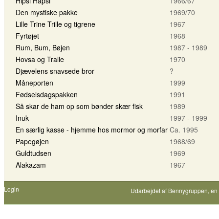
Hipsi Hapsi
1966/67
Den mystiske pakke
1969/70
Lille Trine Trille og tigrene
1967
Fyrtøjet
1968
Rum, Bum, Bøjen
1987 - 1989
Hovsa og Tralle
1970
Djævelens snavsede bror
?
Måneporten
1999
Fødselsdagspakken
1991
Så skar de ham op som bønder skær fisk
1989
Inuk
1997 - 1999
En særlig kasse - hjemme hos mormor og morfar
Ca. 1995
Papegøjen
1968/69
Guldtudsen
1969
Alakazam
1967
Login
Udarbejdet af
Bennygruppen
, en