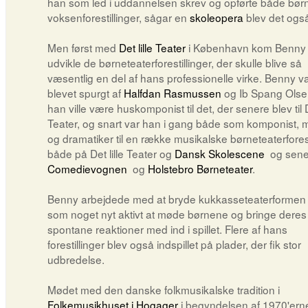
han som led i uddannelsen skrev og opførte både bør
voksenforestillinger, sågar en
skoleopera
blev det også 
Men først med
Det lille Teater
i København kom Benny ti
udvikle de børneteaterforestillinger, der skulle blive så
væsentlig en del af hans professionelle virke. Benny v
blevet spurgt af
Halfdan Rasmussen
og Ib Spang Olse
han ville være huskomponist til det, der senere blev til De
Teater, og snart var han i gang både som komponist, 
og dramatiker til en række musikalske børneteaterforest
både på Det lille Teater og
Dansk Skolescene
og sener
Comedievognen
og
Holstebro Børneteater
.
Benny arbejdede med at bryde kukkasseteaterformen 
som noget nyt aktivt at møde børnene og bringe deres
spontane reaktioner med ind i spillet. Flere af hans
forestillinger blev også indspillet på plader, der fik stor
udbredelse.
Mødet med den danske folkmusikalske tradition i
Folkemusikhuset i Hogager
i begyndelsen af 1970'ern