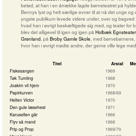
betød, at han i en årrække lagde børneteatret på hyld
Bennys lyst og helt særlige evner til at nå det unge og 
yngste publikum levede videre under, over og bagved a
hvad han i øvrigt beskæftigede sig med, og teater for 
blev det alligevel til igen og igen på
Holbæk Egnsteater
Grønland
, på
Broby Gamle Skole
, med børnebørnene,
hvor han i øvrigt mødte andre, der gerne ville lege med
Titel
Arstal
Me
Fiskesangen
1969
Tøk Tumling
1968
Joakim vil hjem
1970
Papirkurven
1968/69
Helten Victor
1970
Den gule læsehest
1971
Karusellen går
1966
Flyv så mand
1968
Prip og Prop
1969/70