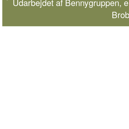
Udarbejdet af
Bennygruppen
, 
Brob