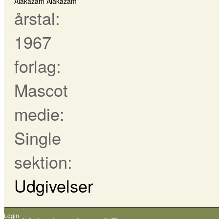
Alakazam Alakazam
årstal:
1967
forlag:
Mascot
medie:
Single
sektion:
Udgivelser
Login