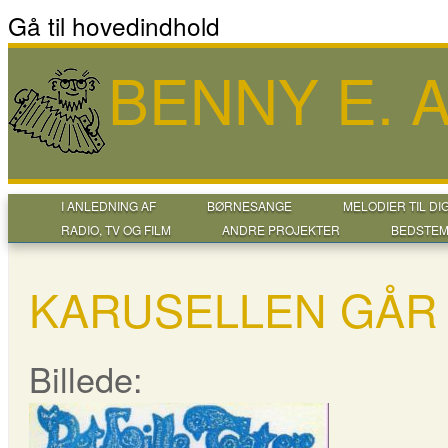
Gå til hovedindhold
BENNY E.
I ANLEDNING AF
BØRNESANGE
MELODIER TIL DI
RADIO, TV OG FILM
ANDRE PROJEKTER
BEDSTEM
KARUSELLEN GÅR 
Billede: