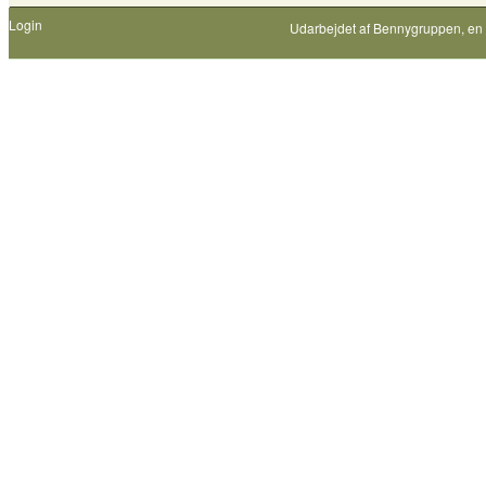
Login
Udarbejdet af
Bennygruppen
, en