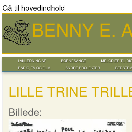
Gå til hovedindhold
BENNY E.
I ANLEDNING AF
BØRNESANGE
MELODIER TIL DI
RADIO, TV OG FILM
ANDRE PROJEKTER
BEDSTEM
LILLE TRINE TRILL
Billede: