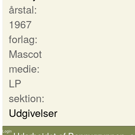
årstal:
1967
forlag:
Mascot
medie:
LP
sektion:
Udgivelser
Login