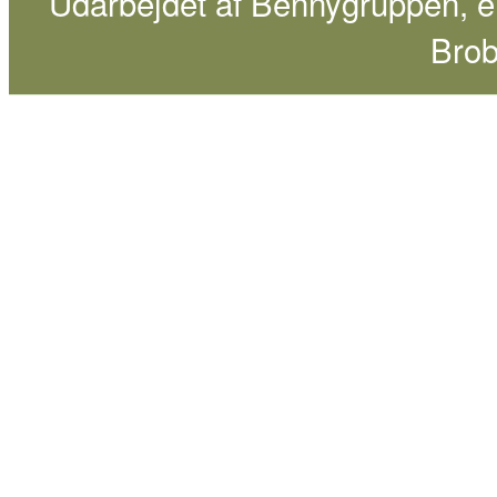
Udarbejdet af
Bennygruppen
, 
Brob