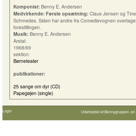
Komponist:
Benny E. Andersen
Medvirkende: Første opsætning:
Claus Jensen og Tine
Schmedes. Siden har andre fra Comedievognen overtage
forestillingen.
Musik:
Benny E. Andersen
Arstal:
1968/69
sektion:
Børneteater
publikationer:
25 sange om dyr (CD)
Papegøjen (single)
Login
Udarbejdet af
Bennygruppen
, en