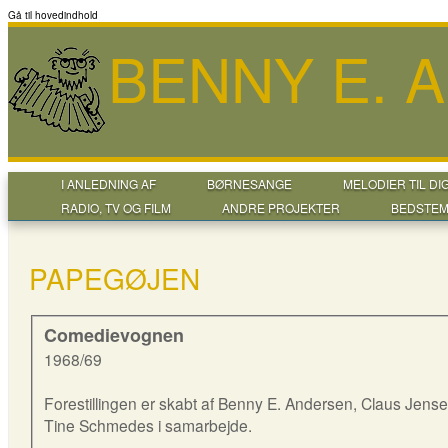
Gå til hovedindhold
BENNY E. 
I ANLEDNING AF
BØRNESANGE
MELODIER TIL DI
RADIO, TV OG FILM
ANDRE PROJEKTER
BEDSTEM
PAPEGØJEN
Comedievognen
1968/69
Forestillingen er skabt af Benny E. Andersen, Claus Jens
Tine Schmedes i samarbejde.