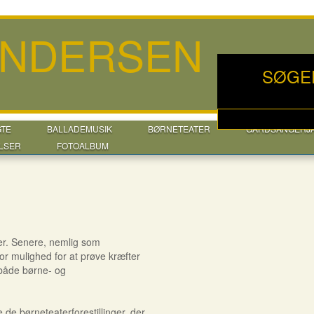
ANDERSEN
SØGE
GTE
BALLADEMUSIK
BØRNETEATER
GÅRDSANGERJ
LSER
FOTOALBUM
er. Senere, nemlig som
or mulighed for at prøve kræfter
 både børne- og
 de børneteaterforestillinger, der