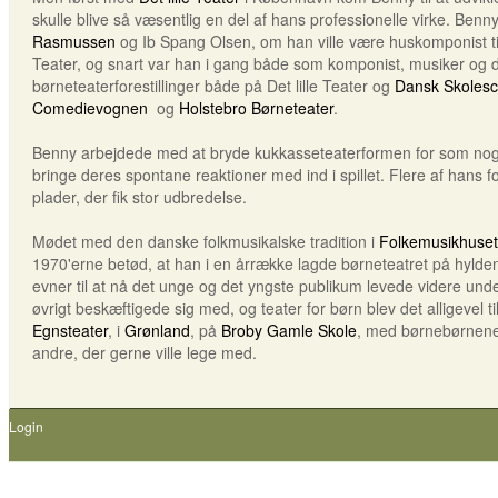
skulle blive så væsentlig en del af hans professionelle virke. Benn
Rasmussen
og Ib Spang Olsen, om han ville være huskomponist til d
Teater, og snart var han i gang både som komponist, musiker og d
børneteaterforestillinger både på Det lille Teater og
Dansk Skoles
Comedievognen
og
Holstebro Børneteater
.
Benny arbejdede med at bryde kukkasseteaterformen for som noge
bringe deres spontane reaktioner med ind i spillet. Flere af hans for
plader, der fik stor udbredelse.
Mødet med den danske folkmusikalske tradition i
Folkemusikhuset
1970'erne betød, at han i en årrække lagde børneteatret på hylden
evner til at nå det unge og det yngste publikum levede videre unde
øvrigt beskæftigede sig med, og teater for børn blev det alligevel t
Egnsteater
, i
Grønland
, på
Broby Gamle Skole
, med børnebørnene,
andre, der gerne ville lege med.
Login