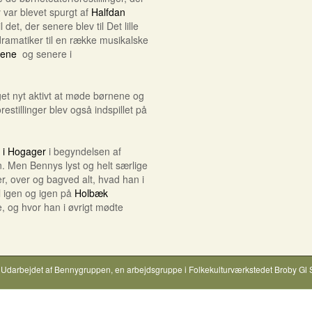
y var blevet spurgt af
Halfdan
et, der senere blev til Det lille
ramatiker til en række musikalske
cene
og senere i
t nyt aktivt at møde børnene og
estillinger blev også indspillet på
 i Hogager
i begyndelsen af
. Men Bennys lyst og helt særlige
r, over og bagved alt, hvad han i
il igen og igen på
Holbæk
 og hvor han i øvrigt mødte
Udarbejdet af
Bennygruppen
, en arbejdsgruppe i
Folkekulturværkstedet Broby Gl 