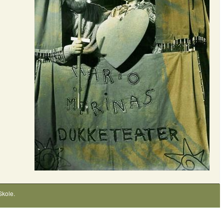
Skole
.