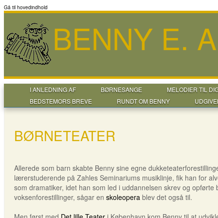
Gå til hovedindhold
BENNY E. 
I ANLEDNING AF
BØRNESANGE
MELODIER TIL DI
BEDSTEMORS BREVE
RUNDT OM BENNY
UDGIVE
BØRNETEATER
Allerede som barn skabte Benny sine egne dukketeaterforestilling
lærerstuderende på Zahles Seminariums musiklinje, fik han for alv
som dramatiker, idet han som led i uddannelsen skrev og opførte
voksenforestillinger, sågar en
skoleopera
blev det også til.
Men først med
Det lille Teater
i København kom Benny til at udvikle