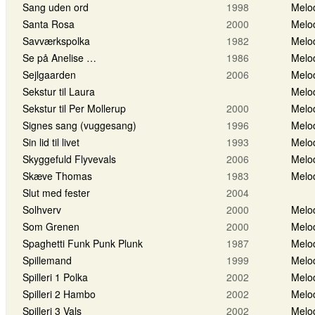
Sang uden ord
1998
Melo
Santa Rosa
2000
Melo
Savværkspolka
1982
Melo
Se på Anelise …
1986
Melo
Sejlgaarden
2006
Melo
Sekstur til Laura
Melo
Sekstur til Per Mollerup
2000
Melo
Signes sang (vuggesang)
1996
Melo
Sin lid til livet
1993
Melo
Skyggefuld Flyvevals
2006
Melo
Skæve Thomas
1983
Melo
Slut med fester
2004
Solhverv
2000
Melo
Som Grenen
2000
Melo
Spaghetti Funk Punk Plunk
1987
Melo
Spillemand
1999
Melo
Spilleri 1 Polka
2002
Melo
Spilleri 2 Hambo
2002
Melo
Spilleri 3 Vals
2002
Melo