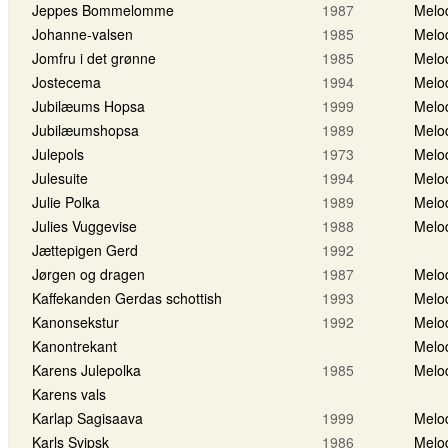
Jeppes Bommelomme
1987
Melo
Johanne-valsen
1985
Melo
Jomfru i det grønne
1985
Melo
Jostecema
1994
Melo
Jubilæums Hopsa
1999
Melo
Jubilæumshopsa
1989
Melo
Julepols
1973
Melo
Julesuite
1994
Melo
Julie Polka
1989
Melo
Julies Vuggevise
1988
Melo
Jættepigen Gerd
1992
Jørgen og dragen
1987
Melo
Kaffekanden Gerdas schottish
1993
Melo
Kanonsekstur
1992
Melo
Kanontrekant
Melo
Karens Julepolka
1985
Melo
Karens vals
Karlap Sagisaava
1999
Melo
Karls Svipsk
1986
Melo