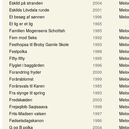
Eskild på stranden
2004
Melo
Eskilds Lövdala runde
2001
Melo
Et besøg af sønnen
1996
Melo
Et lig er et lig
1965
Familien Mogensens Schottish
1985
Melo
Fem mod Seks
1992
Melo
Festhopsa til Broby Gamle Skole
1993
Melo
Festpolka
1988
Melo
Fifty-fifty
1995
Melo
Flyglet i baggården
1996
Melo
Forandring fryder
2000
Melo
Forårsblomst
1999
Melo
Forårsvals til Karen
1985
Melo
Fra slynge til spring
1993
Melo
Fredskæden
2003
Melo
Frejaqibib Saqisaava
1998
Melo
Friis-Madsen valsen
1997
Melo
Fødselsdagskanon
1986
Melo
G og B polka
2004
Melo