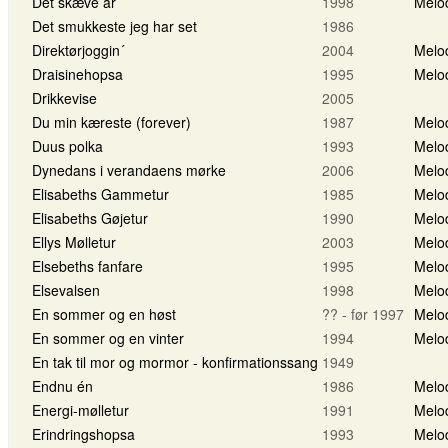
Det skæve år
1998
Melo
Det smukkeste jeg har set
1986
Direktørjoggin´
2004
Melo
Draisinehopsa
1995
Melo
Drikkevise
2005
Du min kæreste (forever)
1987
Melo
Duus polka
1993
Melo
Dynedans i verandaens mørke
2006
Melo
Elisabeths Gammetur
1985
Melo
Elisabeths Gøjetur
1990
Melo
Ellys Mølletur
2003
Melo
Elsebeths fanfare
1995
Melo
Elsevalsen
1998
Melo
En sommer og en høst
?? - før 1997
Melo
En sommer og en vinter
1994
Melo
En tak til mor og mormor - konfirmationssang
1949
Endnu én
1986
Melo
Energi-mølletur
1991
Melo
Erindringshopsa
1993
Melo