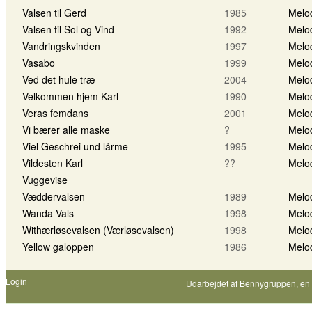
Valsen til Gerd
1985
Melo
Valsen til Sol og Vind
1992
Melo
Vandringskvinden
1997
Melo
Vasabo
1999
Melo
Ved det hule træ
2004
Melo
Velkommen hjem Karl
1990
Melo
Veras femdans
2001
Melo
Vi bærer alle maske
?
Melo
Viel Geschrei und lärme
1995
Melo
Vildesten Karl
??
Melo
Vuggevise
Væddervalsen
1989
Melo
Wanda Vals
1998
Melo
Withærløsevalsen (Værløsevalsen)
1998
Melo
Yellow galoppen
1986
Melo
Login
Udarbejdet af
Bennygruppen
, en