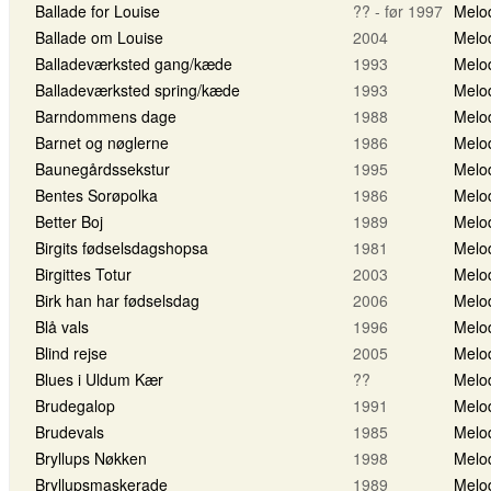
Ballade for Louise
?? - før 1997
Melo
Ballade om Louise
2004
Melo
Balladeværksted gang/kæde
1993
Melo
Balladeværksted spring/kæde
1993
Melo
Barndommens dage
1988
Melo
Barnet og nøglerne
1986
Melo
Baunegårdssekstur
1995
Melo
Bentes Sorøpolka
1986
Melo
Better Boj
1989
Melo
Birgits fødselsdagshopsa
1981
Melo
Birgittes Totur
2003
Melo
Birk han har fødselsdag
2006
Melo
Blå vals
1996
Melo
Blind rejse
2005
Melo
Blues i Uldum Kær
??
Melo
Brudegalop
1991
Melo
Brudevals
1985
Melo
Bryllups Nøkken
1998
Melo
Bryllupsmaskerade
1989
Melo