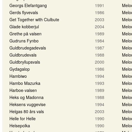
Georgs Elefantgang
1991
Melo
Gerds flyvevals
1986
Melo
Get Together with Ciulbute
2003
Melo
Glade kobberjul
2004
Melo
Grethe på valsen
1989
Melo
Gudruns Fynbo
1984
Melo
Guldbrudegadevals
1987
Melo
Guldbrudevals
1988
Melo
Guldbryllupsvals
2000
Melo
Gydagalop
1986
Melo
Hambiwo
1994
Melo
Hambo Mazurka
1993
Melo
Harboe-valsen
1989
Melo
Heks og Madonna
1988
Melo
Heksens vuggevise
1994
Melo
Helgas 80 års vals
2003
Melo
Helle for Helle
1990
Melo
Helsepolka
1990
Melo