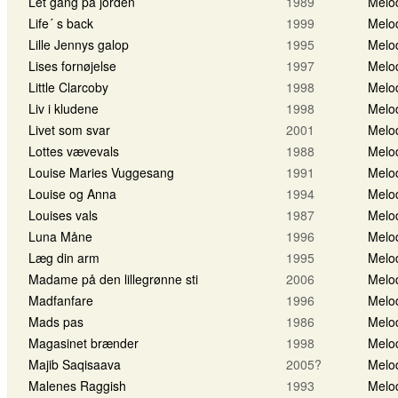
Let gang på jorden
1989
Melo
Life´ s back
1999
Melo
Lille Jennys galop
1995
Melo
Lises fornøjelse
1997
Melo
Little Clarcoby
1998
Melo
Liv i kludene
1998
Melo
Livet som svar
2001
Melo
Lottes vævevals
1988
Melo
Louise Maries Vuggesang
1991
Melo
Louise og Anna
1994
Melo
Louises vals
1987
Melo
Luna Måne
1996
Melo
Læg din arm
1995
Melo
Madame på den lillegrønne sti
2006
Melo
Madfanfare
1996
Melo
Mads pas
1986
Melo
Magasinet brænder
1998
Melo
Majib Saqisaava
2005?
Melo
Malenes Raggish
1993
Melo