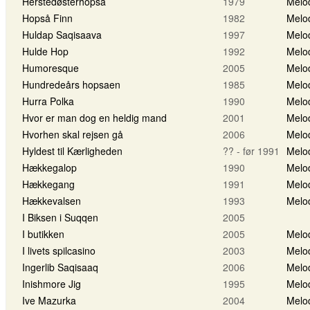
Herstedøsterhopsa
1979
Melo
Hopså Finn
1982
Melo
Huldap Saqisaava
1997
Melo
Hulde Hop
1992
Melo
Humoresque
2005
Melo
Hundredeårs hopsaen
1985
Melo
Hurra Polka
1990
Melo
Hvor er man dog en heldig mand
2001
Melo
Hvorhen skal rejsen gå
2006
Melo
Hyldest til Kærligheden
?? - før 1991
Melo
Hækkegalop
1990
Melo
Hækkegang
1991
Melo
Hækkevalsen
1993
Melo
I Biksen i Suqqen
2005
I butikken
2005
Melo
I livets spilcasino
2003
Melo
Ingerlib Saqisaaq
2006
Melo
Inishmore Jig
1995
Melo
Ive Mazurka
2004
Melo