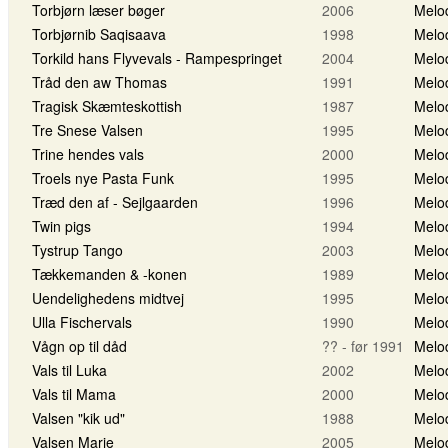
Torbjørn læser bøger
2006
Melo
Torbjørnib Saqisaava
1998
Melo
Torkild hans Flyvevals - Rampespringet
2004
Melo
Tråd den aw Thomas
1991
Melo
Tragisk Skæmteskottish
1987
Melo
Tre Snese Valsen
1995
Melo
Trine hendes vals
2000
Melo
Troels nye Pasta Funk
1995
Melo
Træd den af - Sejlgaarden
1996
Melo
Twin pigs
1994
Melo
Tystrup Tango
2003
Melo
Tækkemanden & -konen
1989
Melo
Uendelighedens midtvej
1995
Melo
Ulla Fischervals
1990
Melo
Vågn op til dåd
?? - før 1991
Melo
Vals til Luka
2002
Melo
Vals til Mama
2000
Melo
Valsen "kik ud"
1988
Melo
Valsen Marie
2005
Melo