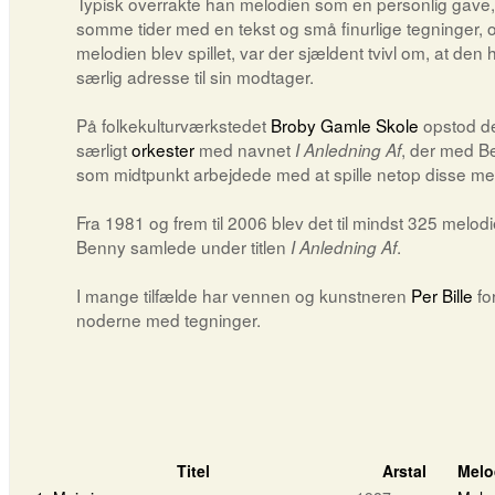
Typisk overrakte han melodien som en personlig gave,
somme tider med en tekst og små finurlige tegninger, 
melodien blev spillet, var der sjældent tvivl om, at den
særlig adresse til sin modtager.
På folkekulturværkstedet
Broby Gamle Skole
opstod de
særligt
orkester
med navnet
, der med B
I Anledning Af
som midtpunkt arbejdede med at spille netop disse mel
Fra 1981 og frem til 2006 blev det til mindst 325 melod
Benny samlede under titlen
.
I Anledning Af
I mange tilfælde har vennen og kunstneren
Per Bille
fo
noderne med tegninger.
Titel
Arstal
Melo