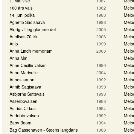
1. Maj vise
1987
Melo
100 års vals
1982
Melo
14. juni polka
1983
Melo
Agnetib Saqisaava
1998
Melo
Aldrig vil jeg glemme det
2005
Melo
Anelises 70 trin
2006
Melo
Anjo
1999
Melo
Anna Lindh memoriam
2003
Melo
Anna Min
Melo
Anne Cecilie valsen
1990
Melo
Anne Marivelle
2004
Melo
Annes kanon
1992
Melo
Annib Saqisaava
1999
Melo
Asbjørns Suttevals
1993
Melo
Asserbovalsen
1988
Melo
Astrids Cirkus
1994
Melo
Audebbevalsen
1992
Melo
Baby Boom
1994
Melo
Bag Gassehaven - Steens langdans
1988
Melo