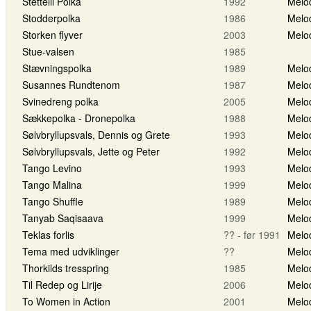
Stettelil Polka
1992
Melo
Stodderpolka
1986
Melo
Storken flyver
2003
Melo
Stue-valsen
1985
Stævningspolka
1989
Melo
Susannes Rundtenom
1987
Melo
Svinedreng polka
2005
Melo
Sækkepolka - Dronepolka
1988
Melo
Sølvbryllupsvals, Dennis og Grete
1993
Melo
Sølvbryllupsvals, Jette og Peter
1992
Melo
Tango Levino
1993
Melo
Tango Malina
1999
Melo
Tango Shuffle
1989
Melo
Tanyab Saqisaava
1999
Melo
Teklas forlis
?? - før 1991
Melo
Tema med udviklinger
??
Melo
Thorkilds tresspring
1985
Melo
Til Redep og Lirije
2006
Melo
To Women in Action
2001
Melo