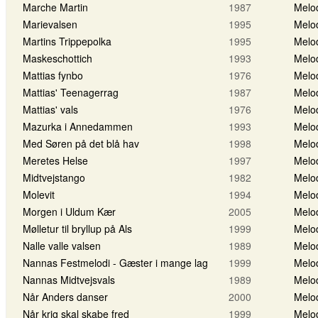
Marche Martin
1987
Melo
Marievalsen
1995
Melo
Martins Trippepolka
1995
Melo
Maskeschottich
1993
Melo
Mattias fynbo
1976
Melo
Mattias' Teenagerrag
1987
Melo
Mattias' vals
1976
Melo
Mazurka i Annedammen
1993
Melo
Med Søren på det blå hav
1998
Melo
Meretes Helse
1997
Melo
Midtvejstango
1982
Melo
Molevit
1994
Melo
Morgen i Uldum Kær
2005
Melo
Mølletur til bryllup på Als
1999
Melo
Nalle valle valsen
1989
Melo
Nannas Festmelodi - Gæster i mange lag
1999
Melo
Nannas Midtvejsvals
1989
Melo
Når Anders danser
2000
Melo
Når krig skal skabe fred
1999
Melo