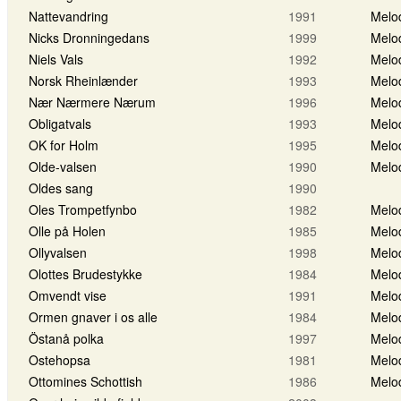
Nattevandring
1991
Melo
Nicks Dronningedans
1999
Melo
Niels Vals
1992
Melo
Norsk Rheinlænder
1993
Melo
Nær Nærmere Nærum
1996
Melo
Obligatvals
1993
Melo
OK for Holm
1995
Melo
Olde-valsen
1990
Melo
Oldes sang
1990
Oles Trompetfynbo
1982
Melo
Olle på Holen
1985
Melo
Ollyvalsen
1998
Melo
Olottes Brudestykke
1984
Melo
Omvendt vise
1991
Melo
Ormen gnaver i os alle
1984
Melo
Östanå polka
1997
Melo
Ostehopsa
1981
Melo
Ottomines Schottish
1986
Melo