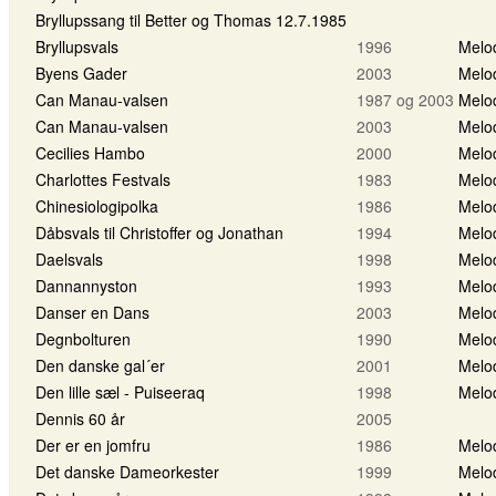
Bryllupssang til Better og Thomas 12.7.1985
Bryllupsvals
1996
Melo
Byens Gader
2003
Melo
Can Manau-valsen
1987 og 2003
Melo
Can Manau-valsen
2003
Melo
Cecilies Hambo
2000
Melo
Charlottes Festvals
1983
Melo
Chinesiologipolka
1986
Melo
Dåbsvals til Christoffer og Jonathan
1994
Melo
Daelsvals
1998
Melo
Dannannyston
1993
Melo
Danser en Dans
2003
Melo
Degnbolturen
1990
Melo
Den danske gal´er
2001
Melo
Den lille sæl - Puiseeraq
1998
Melo
Dennis 60 år
2005
Der er en jomfru
1986
Melo
Det danske Dameorkester
1999
Melo