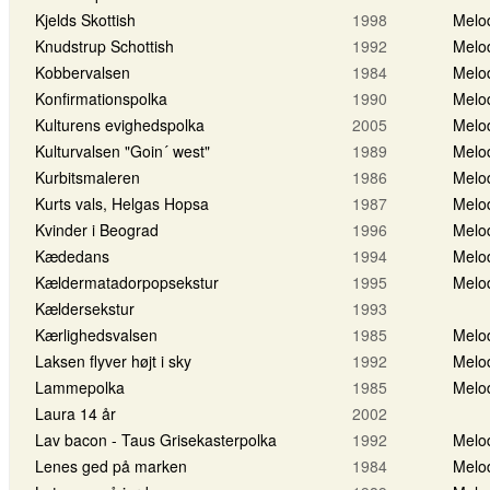
Kjelds Skottish
1998
Melo
Knudstrup Schottish
1992
Melo
Kobbervalsen
1984
Melo
Konfirmationspolka
1990
Melo
Kulturens evighedspolka
2005
Melo
Kulturvalsen "Goin´ west"
1989
Melo
Kurbitsmaleren
1986
Melo
Kurts vals, Helgas Hopsa
1987
Melo
Kvinder i Beograd
1996
Melo
Kædedans
1994
Melo
Kældermatadorpopsekstur
1995
Melo
Kældersekstur
1993
Kærlighedsvalsen
1985
Melo
Laksen flyver højt i sky
1992
Melo
Lammepolka
1985
Melo
Laura 14 år
2002
Lav bacon - Taus Grisekasterpolka
1992
Melo
Lenes ged på marken
1984
Melo