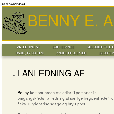
Gå til hovedindhold
BENNY E. 
I ANLEDNING AF
BØRNESANGE
MELODIER TIL DI
RADIO, TV OG FILM
ANDRE PROJEKTER
BEDSTEM
I ANLEDNING AF
Benny
komponerede melodier til personer i sin
omgangskreds i anledning af særlige begivenheder i de
f.eks. runde fødselsdage og bryllupper.