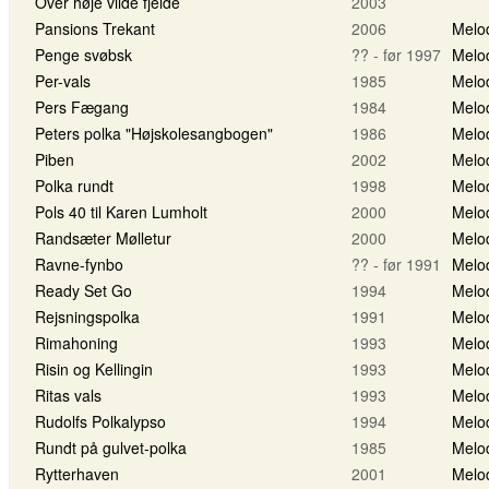
Over høje vilde fjelde
2003
Pansions Trekant
2006
Melo
Penge svøbsk
?? - før 1997
Melo
Per-vals
1985
Melo
Pers Fægang
1984
Melo
Peters polka "Højskolesangbogen"
1986
Melo
Piben
2002
Melo
Polka rundt
1998
Melo
Pols 40 til Karen Lumholt
2000
Melo
Randsæter Mølletur
2000
Melo
Ravne-fynbo
?? - før 1991
Melo
Ready Set Go
1994
Melo
Rejsningspolka
1991
Melo
Rimahoning
1993
Melo
Risin og Kellingin
1993
Melo
Ritas vals
1993
Melo
Rudolfs Polkalypso
1994
Melo
Rundt på gulvet-polka
1985
Melo
Rytterhaven
2001
Melo