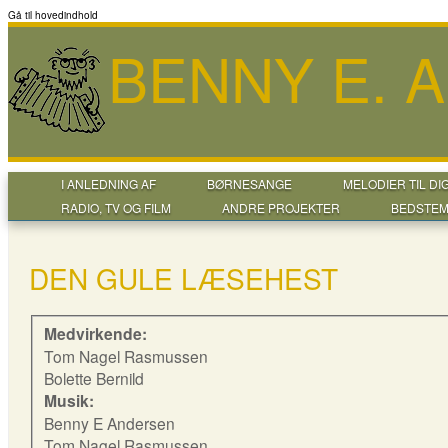
Gå til hovedindhold
BENNY E. 
I ANLEDNING AF
BØRNESANGE
MELODIER TIL DI
RADIO, TV OG FILM
ANDRE PROJEKTER
BEDSTEM
DEN GULE LÆSEHEST
Medvirkende:
Tom Nagel Rasmussen
Bolette Bernild
Musik:
Benny E Andersen
Tom Nagel Rasmussen