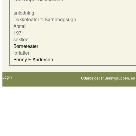
anledning:
Dukketeater til Børnebogsuge
Arstal:
1971
sektion:
Børneteater
forfatter:
Benny E Andersen
Login
Udarbejdet af
Bennygruppen
, en