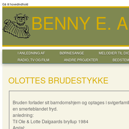
Gå til hovedindhold
BENNY E. 
I ANLEDNING AF
BØRNESANGE
MELODIER TIL DI
RADIO, TV OG FILM
ANDRE PROJEKTER
BEDSTEM
OLOTTES BRUDESTYKKE
Bruden forlader sit barndomshjem og optages i svigerfamil
en smerteblandet fryd.
anledning:
Til Ole & Lotte Dalgaards bryllup 1984
Arstal: