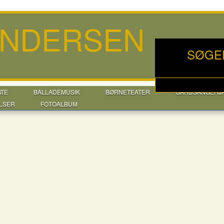
ANDERSEN
SØGE
GTE
BALLADEMUSIK
BØRNETEATER
GÅRDSANGERJ
LSER
FOTOALBUM