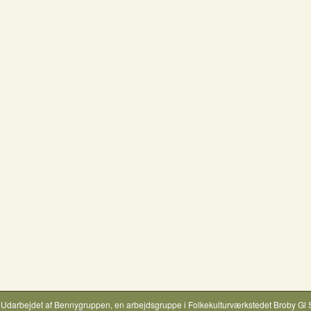
Udarbejdet af
Bennygruppen
, en arbejdsgruppe i
Folkekulturværkstedet Broby Gl 