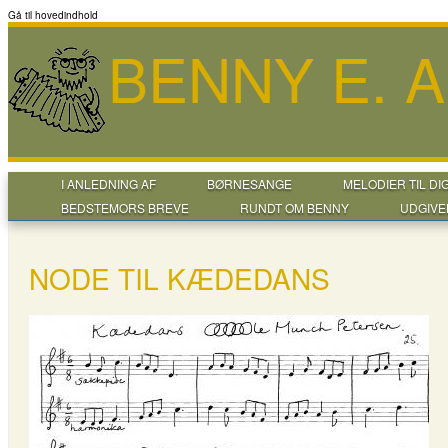
Gå til hovedindhold
BENNY E. 
I ANLEDNING AF
BØRNESANGE
MELODIER TIL DI
BEDSTEMORS BREVE
RUNDT OM BENNY
UDGIVE
NODE TIL KÆDEDANS