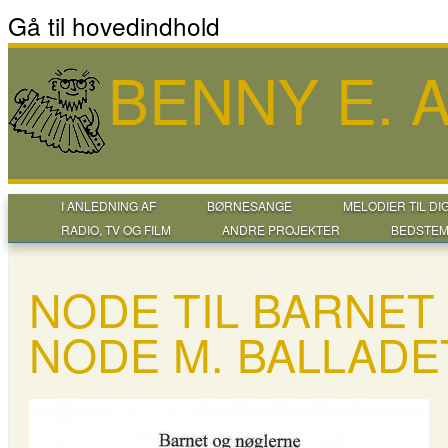
Gå til hovedindhold
BENNY E.
I ANLEDNING AF
BØRNESANGE
MELODIER TIL DI
RADIO, TV OG FILM
ANDRE PROJEKTER
BEDSTEM
NODE TIL BARNET
NODE M. BALLADE