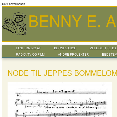
Gå til hovedindhold
BENNY E. 
I ANLEDNING AF
BØRNESANGE
MELODIER TIL DI
RADIO, TV OG FILM
ANDRE PROJEKTER
BEDSTEM
NODE TIL JEPPES BOMMELO