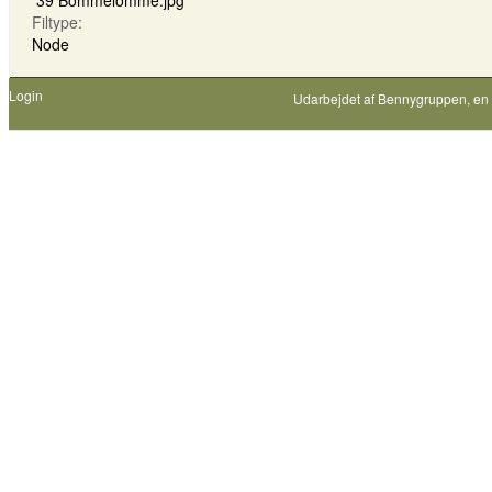
39 Bommelomme.jpg
Filtype:
Node
Login
Udarbejdet af
Bennygruppen
, en