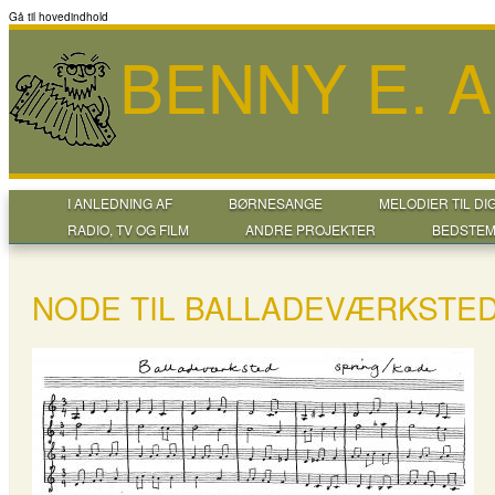
Gå til hovedindhold
BENNY E. 
I ANLEDNING AF
BØRNESANGE
MELODIER TIL DI
RADIO, TV OG FILM
ANDRE PROJEKTER
BEDSTEM
NODE TIL BALLADEVÆRKSTE