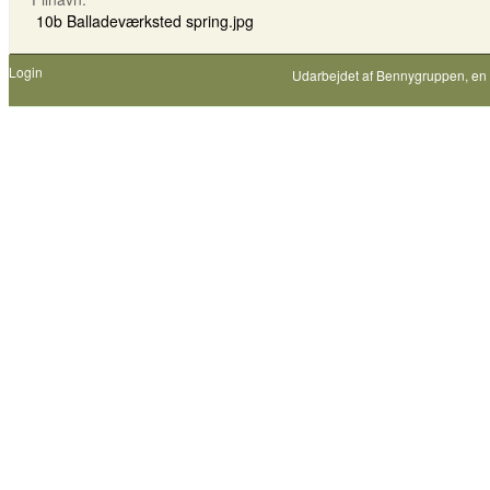
10b Balladeværksted spring.jpg
Login
Udarbejdet af
Bennygruppen
, en