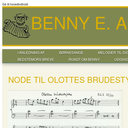
Gå til hovedindhold
BENNY E. 
I ANLEDNING AF
BØRNESANGE
MELODIER TIL DI
BEDSTEMORS BREVE
RUNDT OM BENNY
UDGIVE
NODE TIL OLOTTES BRUDEST