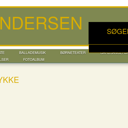
ANDERSEN
SØGE
GTE
BALLADEMUSIK
BØRNETEATER
GÅRDSANGERJ
LSER
FOTOALBUM
YKKE