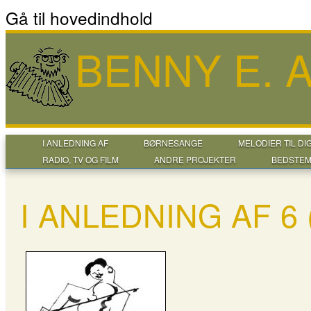
Gå til hovedindhold
BENNY E.
I ANLEDNING AF
BØRNESANGE
MELODIER TIL DI
RADIO, TV OG FILM
ANDRE PROJEKTER
BEDSTEM
I ANLEDNING AF 6 