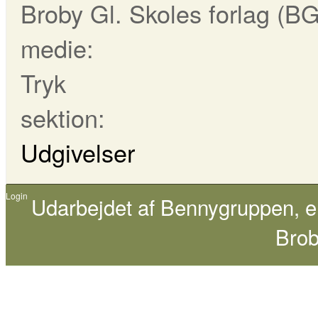
Broby Gl. Skoles forlag (B
medie:
Tryk
sektion:
Udgivelser
Login
Udarbejdet af
Bennygruppen
, 
Brob