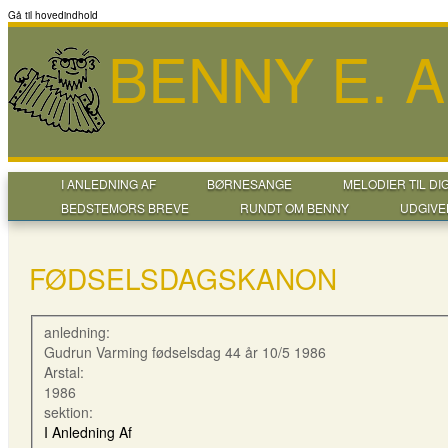
Gå til hovedindhold
BENNY E. 
I ANLEDNING AF
BØRNESANGE
MELODIER TIL DI
BEDSTEMORS BREVE
RUNDT OM BENNY
UDGIVE
FØDSELSDAGSKANON
anledning:
Gudrun Varming fødselsdag 44 år 10/5 1986
Arstal:
1986
sektion:
I Anledning Af