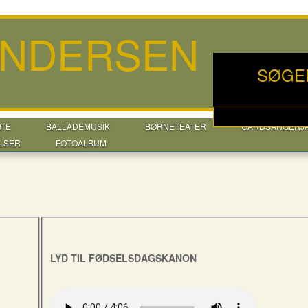
ANDERSEN
SØGE
GTE
BALLADEMUSIK
BØRNETEATER
GÅRDSANGERJ
LSER
FOTOALBUM
LYD TIL FØDSELSDAGSKANON