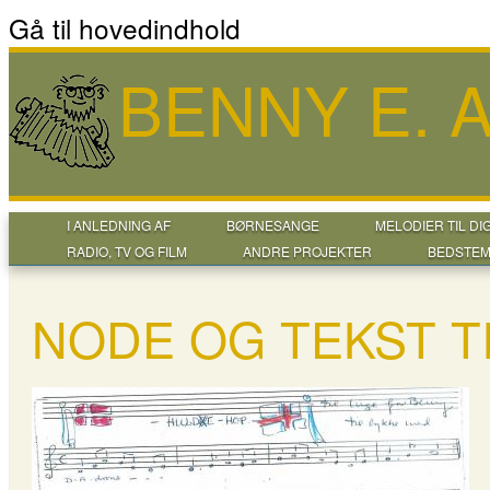
Gå til hovedindhold
BENNY E.
I ANLEDNING AF
BØRNESANGE
MELODIER TIL DI
RADIO, TV OG FILM
ANDRE PROJEKTER
BEDSTEM
NODE OG TEKST T