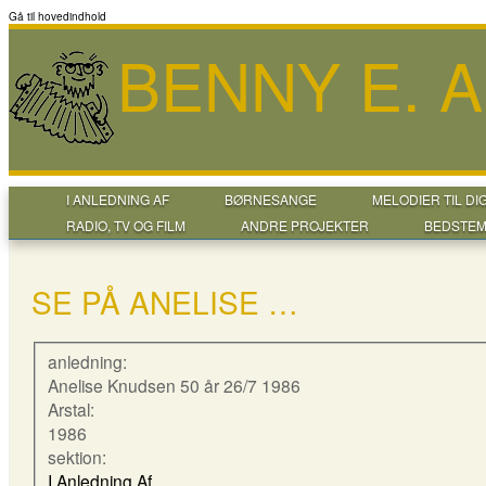
Gå til hovedindhold
BENNY E. 
I ANLEDNING AF
BØRNESANGE
MELODIER TIL DI
RADIO, TV OG FILM
ANDRE PROJEKTER
BEDSTEM
SE PÅ ANELISE …
anledning:
Anelise Knudsen 50 år 26/7 1986
Arstal:
1986
sektion:
I Anledning Af