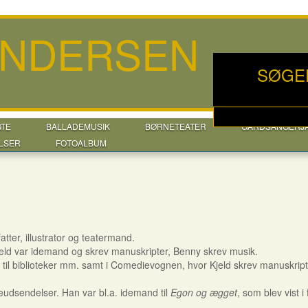
ANDERSEN
SØGE
GTE
BALLADEMUSIK
BØRNETEATER
GÅRDSANGERJ
LSER
FOTOALBUM
ter, illustrator og teatermand.
jeld var idemand og skrev manuskripter, Benny skrev musik.
er til biblioteker mm. samt i Comedievognen, hvor Kjeld skrev manuskript
udsendelser. Han var bl.a. idemand til
Egon og ægget
, som blev vist i 