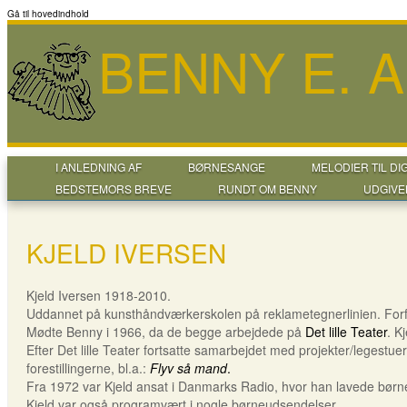
Gå til hovedindhold
BENNY E. 
I ANLEDNING AF
BØRNESANGE
MELODIER TIL DI
BEDSTEMORS BREVE
RUNDT OM BENNY
UDGIVE
KJELD IVERSEN
Kjeld Iversen 1918-2010.
Uddannet på kunsthåndværkerskolen på reklametegnerlinien. Forfat
Mødte Benny i 1966, da de begge arbejdede på
Det lille Teater
. K
Efter Det lille Teater fortsatte samarbejdet med projekter/legestu
forestillingerne, bl.a.:
Flyv så mand
.
Fra 1972 var Kjeld ansat i Danmarks Radio, hvor han lavede børne
Kjeld var også programvært i nogle børneudsendelser.