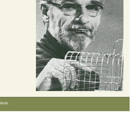
Skole
.