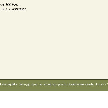
 de 100 børn
.
. Bl.a.
Flodhesten
.
Udarbejdet af
Bennygruppen
, en arbejdsgruppe i
Folkekulturværkstedet Broby Gl 