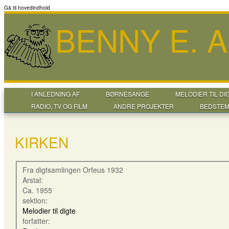
Gå til hovedindhold
BENNY E. 
I ANLEDNING AF
BØRNESANGE
MELODIER TIL DI
RADIO, TV OG FILM
ANDRE PROJEKTER
BEDSTEM
KIRKEN
Fra digtsamlingen Orfeus 1932
Arstal:
Ca. 1955
sektion:
Melodier til digte
forfatter: