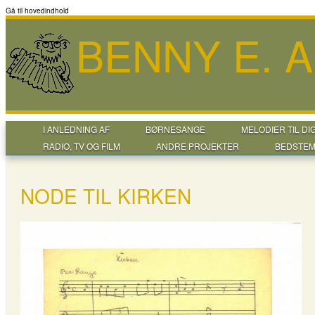
Gå til hovedindhold
BENNY E. 
I ANLEDNING AF
BØRNESANGE
MELODIER TIL DI
RADIO, TV OG FILM
ANDRE PROJEKTER
BEDSTEM
NODE TIL KIRKEN