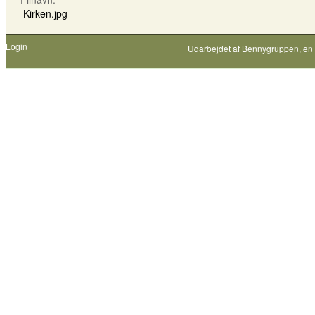
Kirken.jpg
Login
Udarbejdet af
Bennygruppen
, en