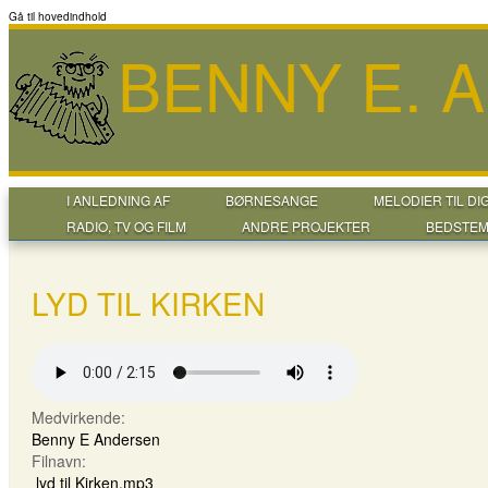
Gå til hovedindhold
BENNY E. 
I ANLEDNING AF
BØRNESANGE
MELODIER TIL DI
RADIO, TV OG FILM
ANDRE PROJEKTER
BEDSTEM
LYD TIL KIRKEN
Medvirkende:
Benny E Andersen
Filnavn:
lyd til Kirken.mp3