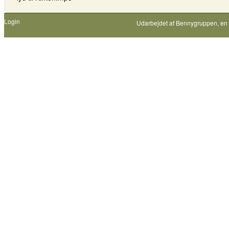
Login
Udarbejdet af
Bennygruppen
, en