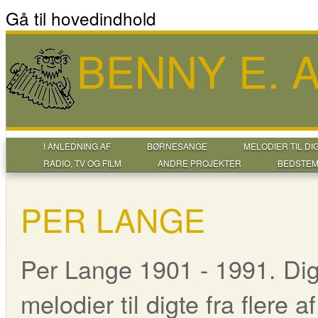
Gå til hovedindhold
BENNY E.
I ANLEDNING AF
BØRNESANGE
MELODIER TIL DI
RADIO, TV OG FILM
ANDRE PROJEKTER
BEDSTEM
PER LANGE
Per Lange 1901 - 1991. Digt
melodier til digte fra flere 