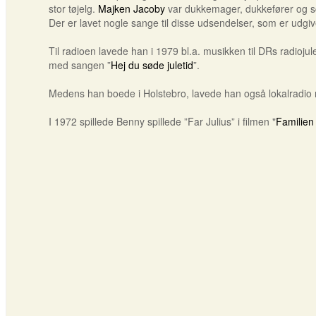
stor tøjelg.
Majken Jacoby
var dukkemager, dukkefører og 
Der er lavet nogle sange til disse udsendelser, som er udgi
Til radioen lavede han i 1979 bl.a. musikken til DRs radioj
med sangen ”
Hej du søde juletid
”.
Medens han boede i Holstebro, lavede han også lokalradio 
I 1972 spillede Benny spillede ”Far Julius” i filmen "
Familien