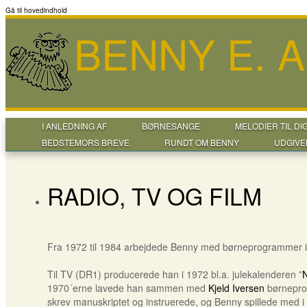
Gå til hovedindhold
BENNY E. 
I ANLEDNING AF
BØRNESANGE
MELODIER TIL DI
BEDSTEMORS BREVE
RUNDT OM BENNY
UDGIVE
RADIO, TV OG FILM
Fra 1972 til 1984 arbejdede Benny med børneprogrammer i 
Til TV (DR1) producerede han i 1972 bl.a. julekalenderen ”
N
1970´erne lavede han sammen med
Kjeld Iversen
børnepro
skrev manuskriptet og instruerede, og Benny spillede med 