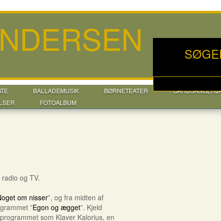
ANDERSEN
SØGE
GTE
BALLADEMUSIK
BØRNETEATER
GÅRDSANGERJ
LSER
FOTOALBUM
radio og TV.
oget om nisser
”, og fra midten af
grammet ”
Egon og ægget
”. Kjeld
i programmet som Klaver Kalorius, en