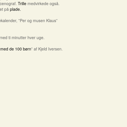
scenograf.
Trille
medvirkede også.
vet på
plade.
ulekalender, ”Per og musen Klaus”
med ti minutter hver uge.
 med de 100 børn
” af Kjeld Iversen.