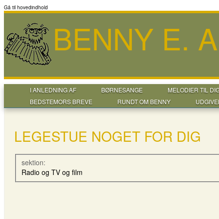
Gå til hovedindhold
BENNY E. 
I ANLEDNING AF
BØRNESANGE
MELODIER TIL DI
BEDSTEMORS BREVE
RUNDT OM BENNY
UDGIVE
LEGESTUE NOGET FOR DIG
sektion:
Radio og TV og film