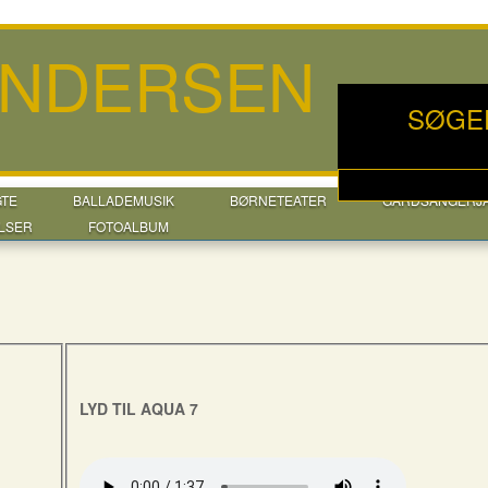
ANDERSEN
SØGE
GTE
BALLADEMUSIK
BØRNETEATER
GÅRDSANGERJ
LSER
FOTOALBUM
LYD TIL AQUA 7