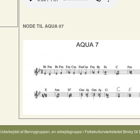
NODE TIL AQUA 07
Udarbejdet af
Bennygruppen
, en arbejdsgruppe i
Folkekulturværkstedet Broby Gl 