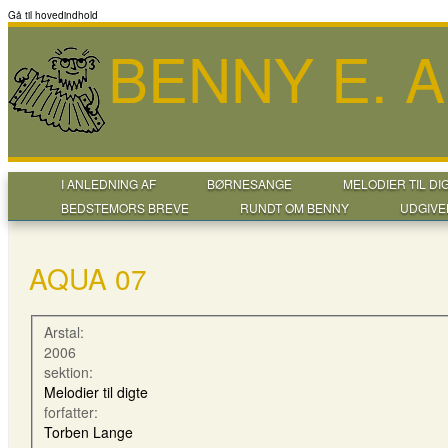
Gå til hovedindhold
BENNY E. 
I ANLEDNING AF
BØRNESANGE
MELODIER TIL DI
BEDSTEMORS BREVE
RUNDT OM BENNY
UDGIVE
AQUA 07
Arstal:
2006
sektion:
Melodier til digte
forfatter:
Torben Lange