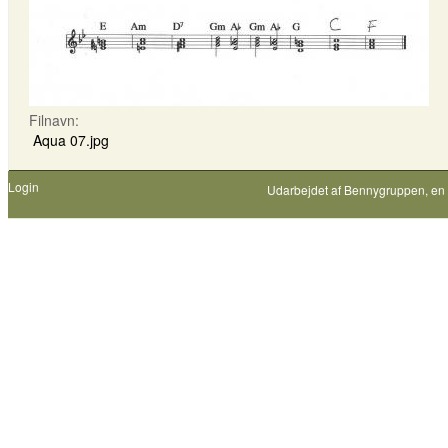
Filnavn:
Aqua 07.jpg
Login
Udarbejdet af
Bennygruppen
, en