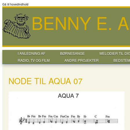
Gå til hovedindhold
BENNY E. 
I ANLEDNING AF
BØRNESANGE
MELODIER TIL DI
RADIO, TV OG FILM
ANDRE PROJEKTER
BEDSTEM
NODE TIL AQUA 07