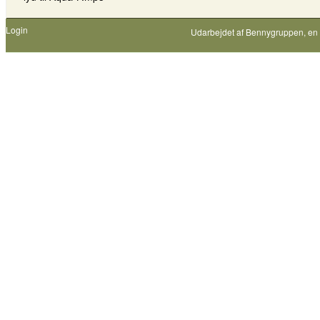
Login
Udarbejdet af
Bennygruppen
, en