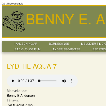
Gå til hovedindhold
BENNY E. 
I ANLEDNING AF
BØRNESANGE
MELODIER TIL DI
RADIO, TV OG FILM
ANDRE PROJEKTER
BEDSTEM
LYD TIL AQUA 7
Medvirkende:
Benny E Andersen
Filnavn:
lyd til Aqua 7.mp3