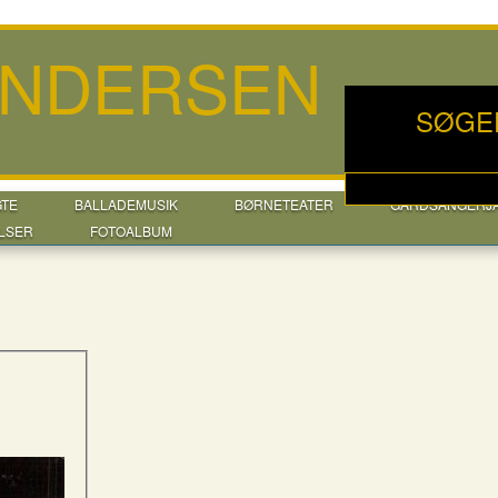
ANDERSEN
SØGE
GTE
BALLADEMUSIK
BØRNETEATER
GÅRDSANGERJ
LSER
FOTOALBUM