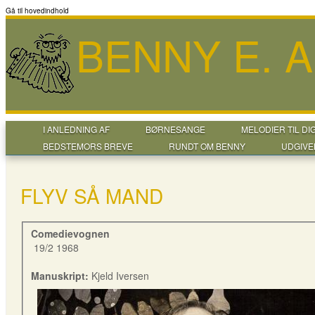
Gå til hovedindhold
BENNY E. 
I ANLEDNING AF
BØRNESANGE
MELODIER TIL DI
BEDSTEMORS BREVE
RUNDT OM BENNY
UDGIVE
FLYV SÅ MAND
Comedievognen
19/2 1968
Manuskript:
Kjeld Iversen