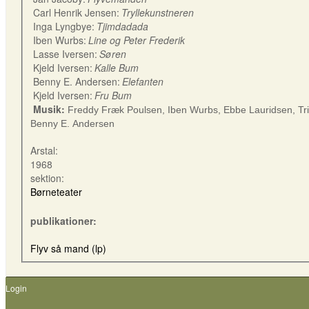
Carl Henrik Jensen:
Tryllekunstneren
Inga Lyngbye:
Tjimdadada
Iben Wurbs:
Line og Peter Frederik
Lasse Iversen:
Søren
Kjeld Iversen:
Kalle Bum
Benny E. Andersen:
Elefanten
Kjeld Iversen:
Fru Bum
Musik:
Freddy Fræk Poulsen, Iben Wurbs,
Ebbe Lauridsen, Tri
Benny E. Andersen
Arstal:
1968
sektion:
Børneteater
publikationer:
Flyv så mand (lp)
Login