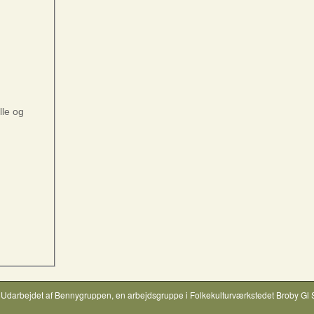
lle og
Udarbejdet af
Bennygruppen
, en arbejdsgruppe i
Folkekulturværkstedet Broby Gl 