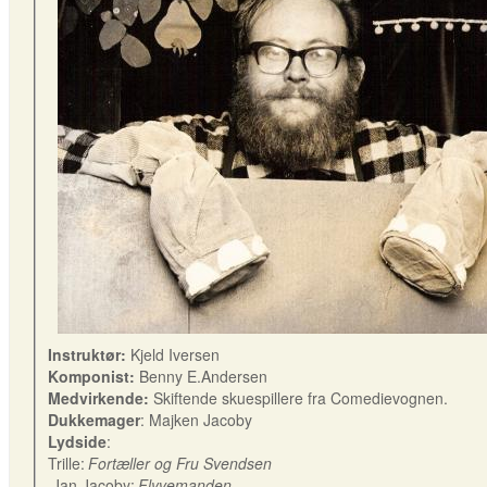
Instruktør:
Kjeld Iversen
Komponist:
Benny E.Andersen
Medvirkende:
Skiftende skuespillere fra Comedievognen.
Dukkemager
: Majken Jacoby
Lydside
:
Trille:
Fortæller og Fru Svendsen
Jan Jacoby:
Flyvemanden