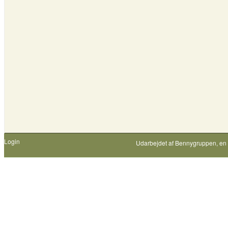
Login
Udarbejdet af
Bennygruppen
, en