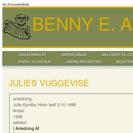
Gå til hovedindhold
BENNY E. 
I ANLEDNING AF
BØRNESANGE
MELODIER TIL DI
RADIO, TV OG FILM
ANDRE PROJEKTER
BEDSTEM
JULIES VUGGEVISE
anledning:
Julie Kyndby Holm født 2/10 1988
Arstal:
1988
sektion:
I Anledning Af